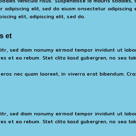
odales vehicula risus. Suspendisse id mauris sodales, b
r adipiscing elit, sed do eiusm onsectetur adipiscing 
scing elit, adipiscing elit, sed do.
s et
litr, sed diam nonumy eirmod tempor invidunt ut lab
es et ea rebum. Stet clita kasd gubergren, no sea ta
eros nec quam laoreet, in viverra erat bibendum. Cras
litr, sed diam nonumy eirmod tempor invidunt ut lab
es et ea rebum. Stet clita kasd gubergren, no sea ta