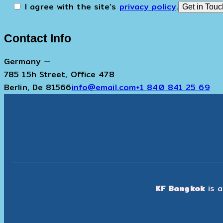
I agree with the site’s
privacy policy
.
Contact Info
Germany —
785 15h Street, Office 478
Berlin, De 81566
info@email.com
+1 840 841 25 69
KF Bangkok
is a