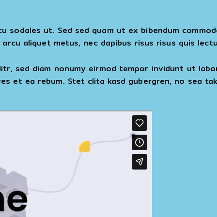
cu sodales ut. Sed sed quam ut ex bibendum commodo 
 arcu aliquet metus, nec dapibus risus risus quis lectu
litr, sed diam nonumy eirmod tempor invidunt ut lab
es et ea rebum. Stet clita kasd gubergren, no sea ta